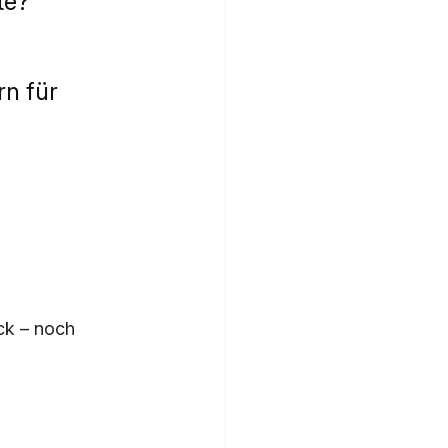
te?“
n für 
ck – noch 