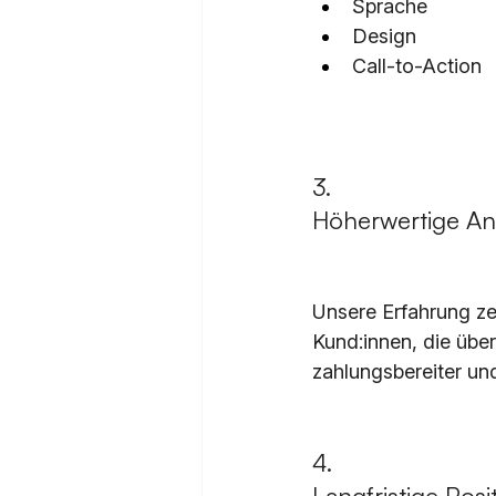
Sprache
Design
Call-to-Action
3. 
Höherwertige An
Unsere Erfahrung ze
Kund:innen, die übe
zahlungsbereiter und
4. 
Langfristige Posi