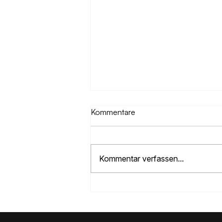
Kommentare
Kommentar verfassen...
Warum 99% aller Websites
keine Kunden bringen – und
wie du zur 1% gehörst.