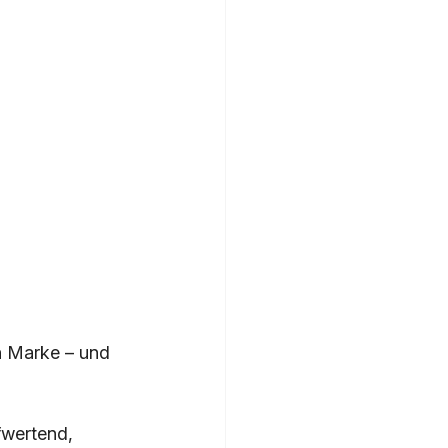
en Marke – und 
fwertend, 