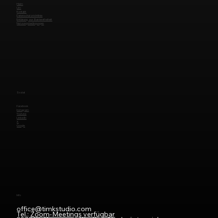
Heim
Um
Kontakt
Datenschutzrichtlinie
Erklärung zur Barrierefreiheit
Nutzungsbedingungen
Sozial
Facebook
Instagram
Youtube
LinkedIn
X
Google
Info
office@timkstudio.com
Tel.:
Zoom-Meetings verfügbar