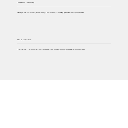
Conversion-Optimierung
Stronger call-to-actions (“Book Now”, “Contact Us”) to directly generate new appointments.
SEO & Sichtbarkeit
Optimized structure and content to increase local search rankings, driving more traffic and customers.