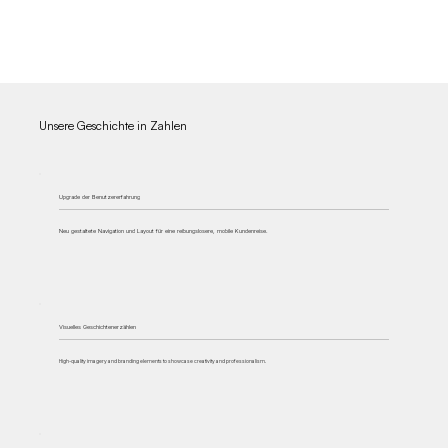
Unsere Geschichte in Zahlen
Upgrade der Benutzererfahrung
Neu gestaltete Navigation und Layout für eine reibungslosere, mobile Kundenreise.
Visuelles Geschichtenerzählen
High-quality imagery and branding elements to showcase creativity and professionalism.