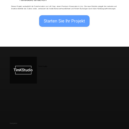
Dieses Projekt verdeutlicht die Transformation von Loft Haar, einem Premium-Friseursalon in Linz. Die neue Website spiegelt die markante und
kreative Identität des Salons wider, verbessert die mobile Benutzerfreundlichkeit und fördert Buchungen durch klare Handlungsaufforderungen.
Starten Sie Ihr Projekt
TimKStudio
Navigation