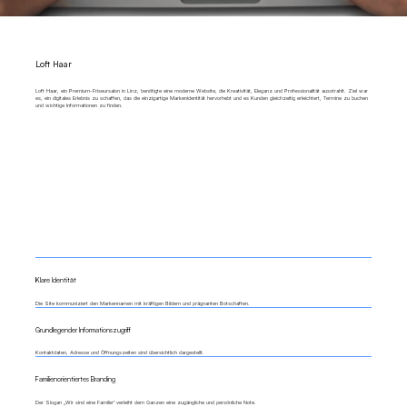
Loft Haar
Loft Haar, ein Premium-Friseursalon in Linz, benötigte eine moderne Website, die Kreativität, Eleganz und Professionalität ausstrahlt. Ziel war
es, ein digitales Erlebnis zu schaffen, das die einzigartige Markenidentität hervorhebt und es Kunden gleichzeitig erleichtert, Termine zu buchen
und wichtige Informationen zu finden.
Klare Identität
Die Site kommuniziert den Markennamen mit kräftigen Bildern und prägnanten Botschaften.
Grundlegender Informationszugriff
Kontaktdaten, Adresse und Öffnungszeiten sind übersichtlich dargestellt.
Familienorientiertes Branding
Der Slogan „Wir sind eine Familie“ verleiht dem Ganzen eine zugängliche und persönliche Note.